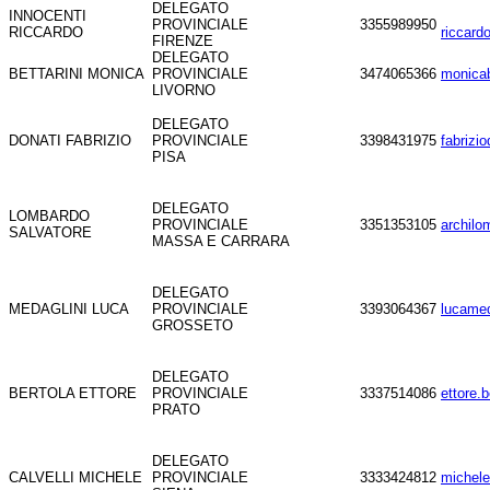
DELEGATO
INNOCENTI
PROVINCIALE
3355989950
RICCARDO
riccard
FIRENZE
DELEGATO
BETTARINI MONICA
PROVINCIALE
3474065366
monicab
LIVORNO
DELEGATO
DONATI FABRIZIO
PROVINCIALE
3398431975
fabrizi
PISA
DELEGATO
LOMBARDO
PROVINCIALE
3351353105
archil
SALVATORE
MASSA E CARRARA
DELEGATO
MEDAGLINI LUCA
PROVINCIALE
3393064367
lucamed
GROSSETO
DELEGATO
BERTOLA ETTORE
PROVINCIALE
3337514086
ettore.b
PRATO
DELEGATO
CALVELLI MICHELE
PROVINCIALE
3333424812
michele