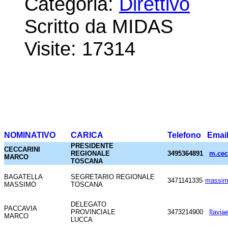
Categoria:
Direttivo
Scritto da MIDAS
Visite: 17314
NOMINATIVO
CARICA
Telefono
Emai
PRESIDENTE
CECCARINI
REGIONALE
3495364891
m.cec
MARCO
TOSCANA
BAGATELLA
SEGRETARIO REGIONALE
3471141335
massim
MASSIMO
TOSCANA
DELEGATO
PACCAVIA
PROVINCIALE
3473214900
flavia
MARCO
LUCCA